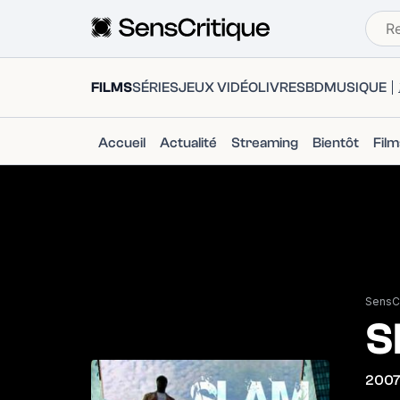
FILMS
SÉRIES
JEUX VIDÉO
LIVRES
BD
MUSIQUE
Accueil
Actualité
Streaming
Bientôt
Fil
SensCr
S
200