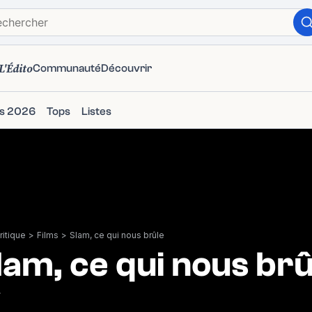
L'Édito
Communauté
Découvrir
ms 2026
Tops
Listes
itique
>
Films
>
Slam, ce qui nous brûle
lam, ce qui nous brû
7