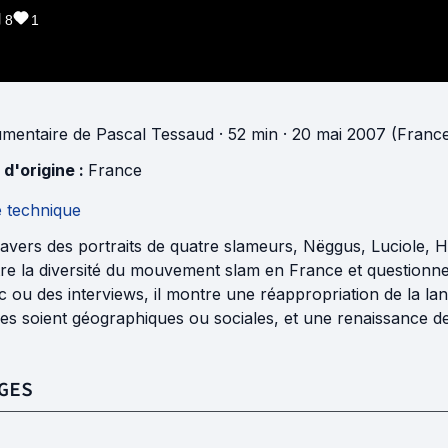
8
1
mentaire
de
Pascal Tessaud
· 52 min
· 20 mai 2007 (Franc
 d'origine :
France
e technique
avers des portraits de quatre slameurs, Nëggus, Luciole, H
e la diversité du mouvement slam en France et questionne l
c ou des interviews, il montre une réappropriation de la lan
les soient géographiques ou sociales, et une renaissance de 
GES