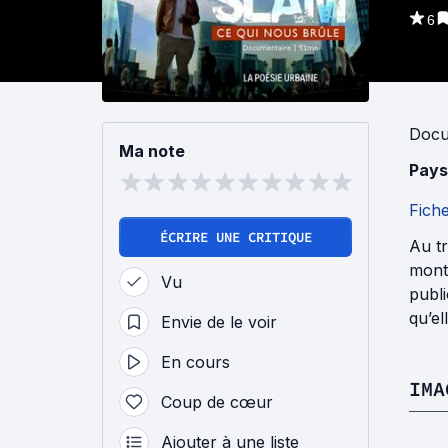
6
Docu
Ma note
Pays
Fich
ÉCRIRE UNE CRITIQUE
Au tr
montr
Vu
publi
qu’el
Envie de le voir
En cours
IMA
Coup de cœur
Ajouter à une liste