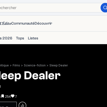
L'Édito
Communauté
Découvrir
ms 2026
Tops
Listes
itique
>
Films
>
Science-fiction
>
Sleep Dealer
leep Dealer
8
5
254
7