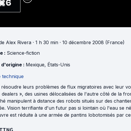
6
de
Alex Rivera
· 1 h 30 min
· 10 décembre 2008 (France)
e :
Science-fiction
 d'origine :
Mexique
,
États-Unis
e technique
résoudre leurs problèmes de flux migratoires avec leur vois
 dealers », des usines délocalisées de l'autre côté de la fr
é manipulent à distance des robots situés sur des chantiers
itée. Vision terrifiante d'un futur pas si lointain où l'eau se
vre est réduite à une armée de pantins lobotomisés par ces
TING