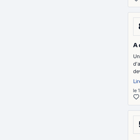
A 
Un
d'
de
Lir
le 