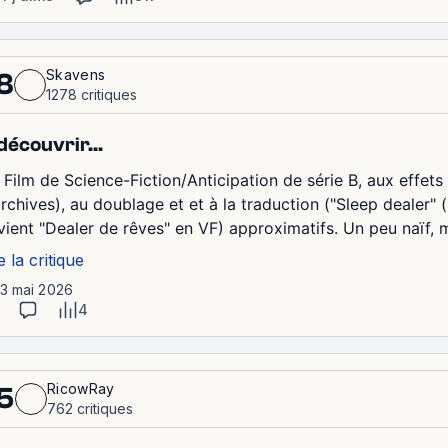
Skavens
8
1278 critiques
découvrir...
 Film de Science-Fiction/Anticipation de série B, aux effet
archives), au doublage et et à la traduction ("Sleep dealer"
vient "Dealer de rêves" en VF) approximatifs. Un peu naïf, m
e la critique
13 mai 2026
4
RicowRay
5
762 critiques