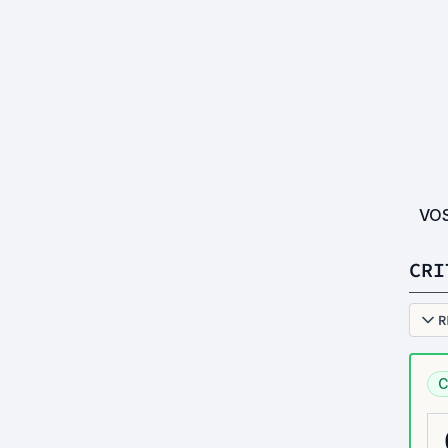
VO
CRI
R
C