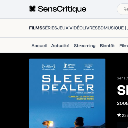
FILMS
SÉRIES
JEUX VIDÉO
LIVRES
BD
MUSIQUE
Accueil
Actualité
Streaming
Bientôt
Fil
SensCr
S
200
23