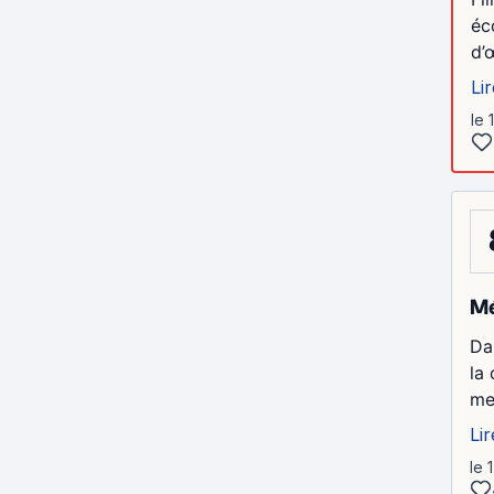
éc
d’
Lir
le 
Mé
Da
la
me
Lir
le 1