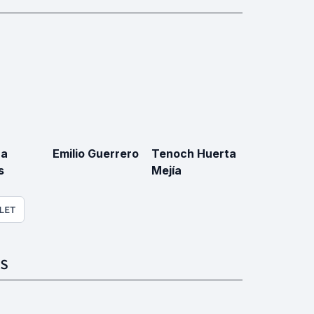
na
Emilio Guerrero
Tenoch Huerta
s
Mejía
LET
S