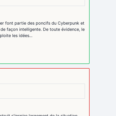
ler font partie des poncifs du Cyberpunk et
de façon intelligente. De toute évidence, le
loite les idées...
truit s'inspire largement de la situation