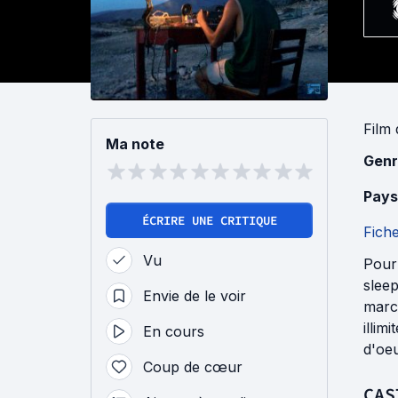
Film
Ma note
Genr
Pays
ÉCRIRE UNE CRITIQUE
Fich
Vu
Pour 
sleep
Envie de le voir
march
illim
En cours
d'oeu
Coup de cœur
CAS