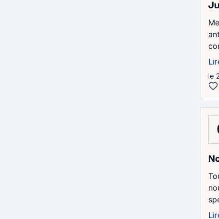
Ju
Me
an
co
Lir
le 
No
To
no
sp
Lir