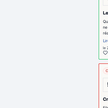
Le
Qu
ne
ré
Lir
le 
C
Cr
Fi