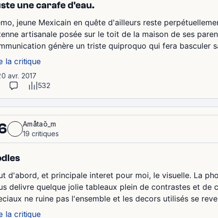
ste une carafe d'eau.
mo, jeune Mexicain en quête d'ailleurs reste perpétuelleme
tenne artisanale posée sur le toit de la maison de ses paren
mmunication génère un triste quiproquo qui fera basculer sa 
e la critique
20 avr. 2017
532
Amåtaō_m
6
19 critiques
dles
ut d'abord, et principale interet pour moi, le visuelle. La p
us delivre quelque jolie tableaux plein de contrastes et de
eciaux ne ruine pas l'ensemble et les decors utilisés se revel
e la critique