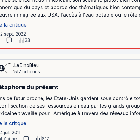
onomique du pays et aborde des thématiques bien contemp
œuvre immigrée aux USA, l'accès à l'eau potable ou le rôle de
e la critique
12 sept. 2022
33
LeDinoBleu
8
517 critiques
taphore du présent
ns ce futur proche, les États-Unis gardent sous contrôle to
 confiscation de ses ressources en eau par les grands group
xicaine travaille pour l'Amérique à travers des réseaux info
e la critique
4 juil. 2011
4 j'aime
817