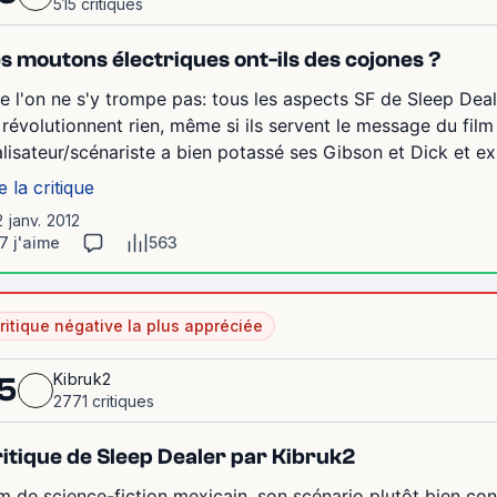
515 critiques
s moutons électriques ont-ils des cojones ?
e l'on ne s'y trompe pas: tous les aspects SF de Sleep Dea
 révolutionnent rien, même si ils servent le message du film 
alisateur/scénariste a bien potassé ses Gibson et Dick et exp
e la critique
2 janv. 2012
7 j'aime
563
ritique négative la plus appréciée
Kibruk2
5
2771 critiques
itique de Sleep Dealer par Kibruk2
lm de science-fiction mexicain, son scénario plutôt bien cons