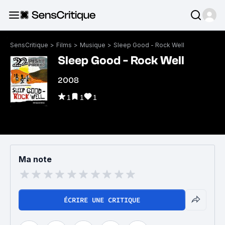
SensCritique
>
Films
>
Musique
>
Sleep Good - Rock Well
Sleep Good - Rock Well
2008
1
1
1
Ma note
ÉCRIRE UNE CRITIQUE