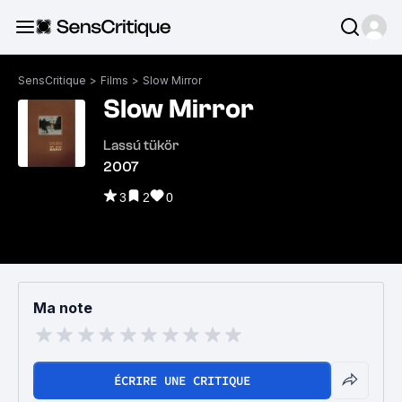
SensCritique
>
Films
>
Slow Mirror
Slow Mirror
Lassú tükör
2007
3
2
0
Ma note
ÉCRIRE UNE CRITIQUE