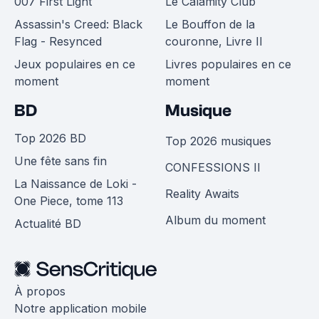
007 First Light
Le Calamity Club
Assassin's Creed: Black
Le Bouffon de la
Flag - Resynced
couronne, Livre II
Jeux populaires en ce
Livres populaires en ce
moment
moment
BD
Musique
Top 2026 BD
Top 2026 musiques
Une fête sans fin
CONFESSIONS II
La Naissance de Loki -
Reality Awaits
One Piece, tome 113
Album du moment
Actualité BD
À propos
Notre application mobile