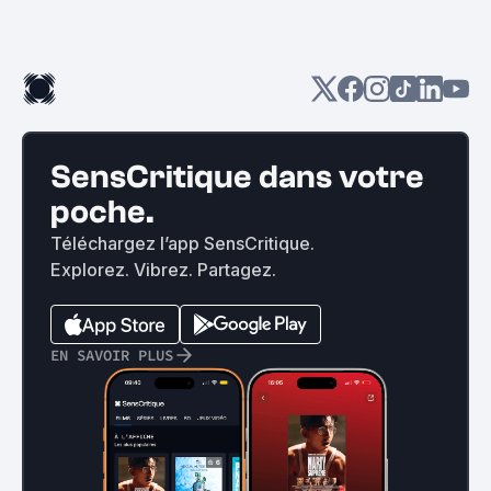
SensCritique dans votre
poche.
Téléchargez l’app SensCritique.
Explorez. Vibrez. Partagez.
EN SAVOIR PLUS