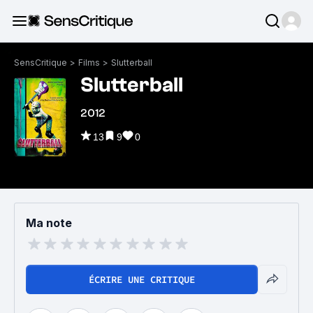
SensCritique
>
Films
>
Slutterball
Slutterball
2012
13
9
0
Ma note
ÉCRIRE UNE CRITIQUE