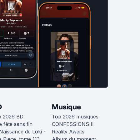
D
Musique
p 2026 BD
Top 2026 musiques
 fête sans fin
CONFESSIONS II
Naissance de Loki -
Reality Awaits
 Piece, tome 113
Album du moment