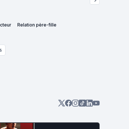
acteur
Relation père-fille
S