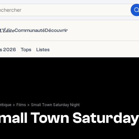
L'Édito
Communauté
Découvrir
ms 2026
Tops
Listes
itique
>
Films
>
Small Town Saturday Night
mall Town Saturday