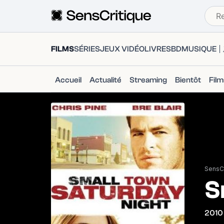
FILMS
SÉRIES
JEUX VIDÉO
LIVRES
BD
MUSIQUE
Accueil
Actualité
Streaming
Bientôt
Fil
SensCr
S
2010