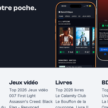
otre poche.
Jeux vidéo
Livres
B
Top 2026 Jeux vidéo
Top 2026 livres
To
007 First Light
Le Calamity Club
Une
Assassin's Creed: Black
Le Bouffon de la
La 
 du
Flag - Resynced
couronne, Livre II
One