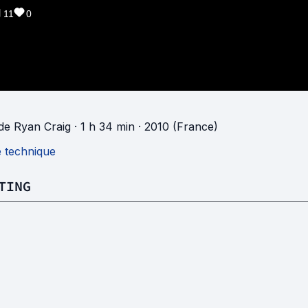
11
0
de
Ryan Craig
· 1 h 34 min
· 2010 (France)
e technique
TING