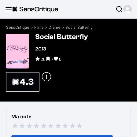
SensCritique
>
Films
>
Drame
>
Social Butterfly
Social Butterfly
2013
28
7
0
4.3
Ma note