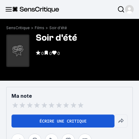
SensCritique
>
Films
>
Soir d'été
Soir d'été
0
0
0
Ma note
ÉCRIRE UNE CRITIQUE