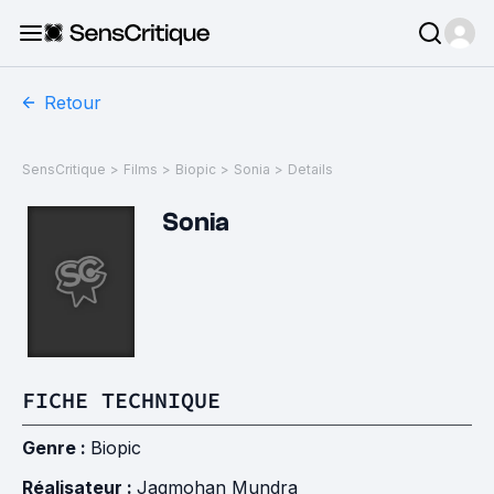
Retour
SensCritique
>
Films
>
Biopic
>
Sonia
>
Details
Sonia
FICHE TECHNIQUE
Genre :
Biopic
Réalisateur :
Jagmohan Mundra