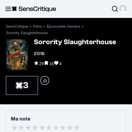
SensCritique
>
Films
>
Épouvante-Horreur
>
Sorority Slaughterhouse
Sorority Slaughterhouse
2016
29
16
4
3
Ma note