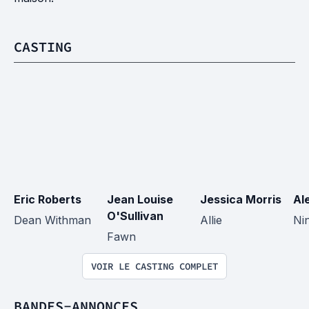
CASTING
Eric Roberts
Jean Louise 
Jessica Morris
Al
O'Sullivan
Dean Withman
Allie
Ni
Fawn
VOIR LE CASTING COMPLET
BANDES-ANNONCES