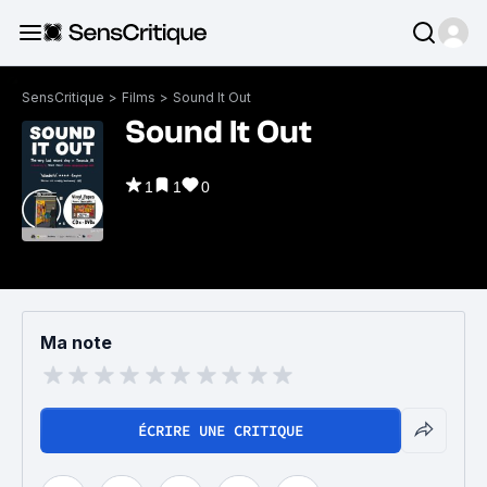
SensCritique
>
Films
>
Sound It Out
Sound It Out
1
1
0
Ma note
ÉCRIRE UNE CRITIQUE