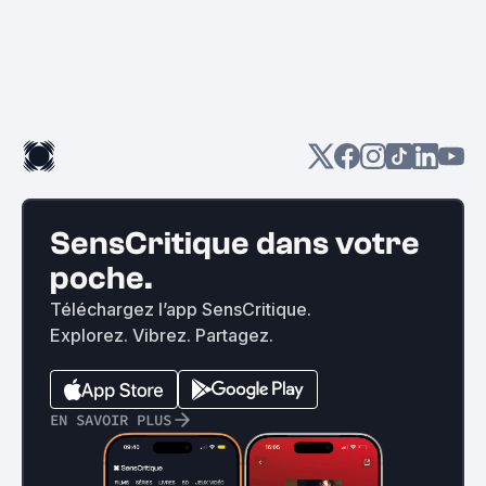
SensCritique dans votre
poche.
Téléchargez l’app SensCritique.
Explorez. Vibrez. Partagez.
EN SAVOIR PLUS