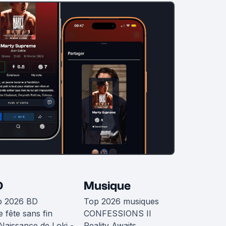
D
Musique
p 2026 BD
Top 2026 musiques
 fête sans fin
CONFESSIONS II
Naissance de Loki -
Reality Awaits