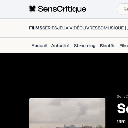
FILMS
SÉRIES
JEUX VIDÉO
LIVRES
BD
MUSIQUE
Accueil
Actualité
Streaming
Bientôt
Fil
SensCr
S
1991