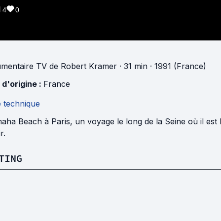
4
0
mentaire TV
de
Robert Kramer
· 31 min
· 1991 (France)
 d'origine :
France
e technique
aha Beach à Paris, un voyage le long de la Seine où il es
r.
TING