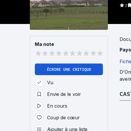
7
Docu
Ma note
Pays
Fich
ÉCRIRE UNE CRITIQUE
D'Om
aveni
Vu
CAS
Envie de le voir
En cours
Coup de cœur
Ajouter à une liste