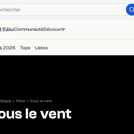
L'Édito
Communauté
Découvrir
ms 2026
Tops
Listes
itique
>
Films
>
Sous le vent
ous le vent