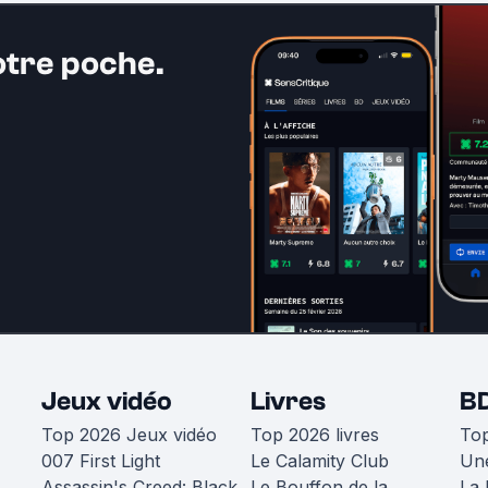
otre poche.
Jeux vidéo
Livres
B
Top 2026 Jeux vidéo
Top 2026 livres
To
007 First Light
Le Calamity Club
Une
Assassin's Creed: Black
Le Bouffon de la
La 