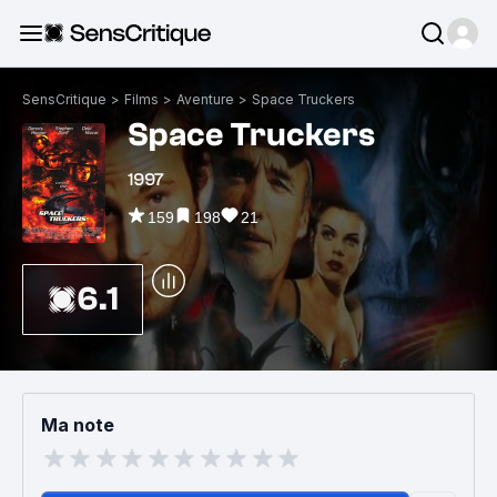
SensCritique
>
Films
>
Aventure
>
Space Truckers
Space Truckers
1997
159
198
21
6.1
Ma note