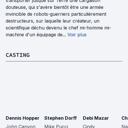
transporter jusque sur Terre une cargaison
douteuse, qui s'avère bientôt être une armée
invincible de robots-guerriers particulièrement
destructeurs, sur laquelle leur créateur, un
scientifique déchu devenu le chef mi-homme mi-
machine d'un équipage de...
Voir plus
CASTING
Dennis Hopper
Stephen Dorff
Debi Mazar
Ch
John Canyon
Mike Pucci
Cindy
Nab