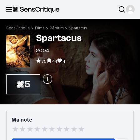
SensCritique
>
Films
>
Péplum
>
Spartacus
Spartacus
2004
75
44
4
5
Ma note