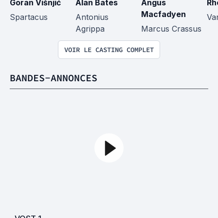
Goran Višnjić
Alan Bates
Angus 
Rh
Macfadyen
Spartacus
Antonius 
Var
Agrippa
Marcus Crassus
VOIR LE CASTING COMPLET
BANDES-ANNONCES