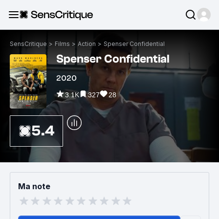
SensCritique
>
Films
>
Action
>
Spenser Confidential
Spenser Confidential
2020
3.1K
327
28
5.4
Ma note