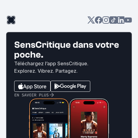
SensCritique dans votre
poche.
Téléchargez l’app SensCritique.
Explorez. Vibrez. Partagez.
EN SAVOIR PLUS