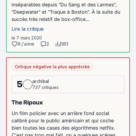
inséparables depuis "Du Sang et des Larmes",
"Deepwater" et "Traque à Boston". À la suite du
succès très relatif de box-office...
Lire la critique
le 7 mars 2020
8 j'aime
2
951
Critique négative la plus appréciée
archibal
5
737 critiques
The Ripoux
Un film policier avec un arrière fond social
calibré pour le public américain et qui coche
bien toutes les cases des algorithmes netflix.
C'est pas trop mal fait, on a quelques scènes