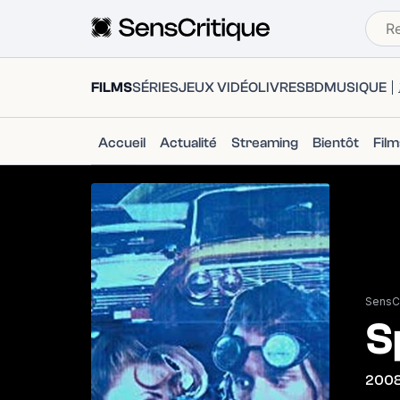
FILMS
SÉRIES
JEUX VIDÉO
LIVRES
BD
MUSIQUE
Accueil
Actualité
Streaming
Bientôt
Fil
SensCr
S
200