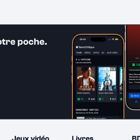
otre poche.
Jeux vidéo
Livres
B