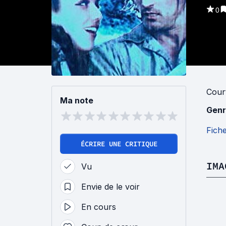
0
Cour
Ma note
Genr
Fich
ÉCRIRE UNE CRITIQUE
IMA
Vu
Envie de le voir
En cours