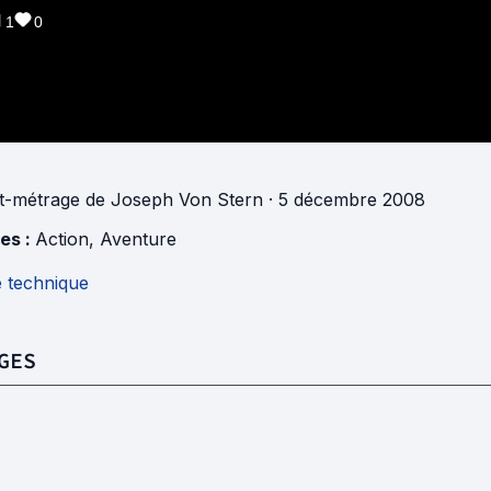
1
0
t-métrage
de
Joseph Von Stern
· 5 décembre 2008
es :
Action
,
Aventure
e technique
GES