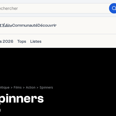
L'Édito
Communauté
Découvrir
ms 2026
Tops
Listes
itique
>
Films
>
Action
>
Spinners
pinners
8