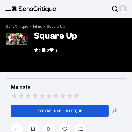
SensCritique
>
Films
>
Square Up
Square Up
2
2
0
Ma note
ÉCRIRE UNE CRITIQUE