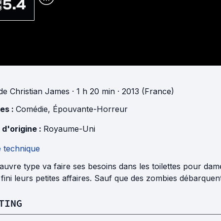
5.4
de
Christian James
· 1 h 20 min
· 2013 (France)
es :
Comédie
,
Épouvante-Horreur
 d'origine :
Royaume-Uni
e technique
uvre type va faire ses besoins dans les toilettes pour dam
 fini leurs petites affaires. Sauf que des zombies débarquent
TING