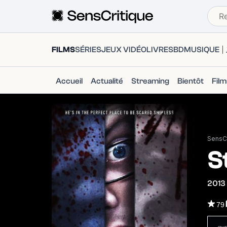
FILMS
SÉRIES
JEUX VIDÉO
LIVRES
BD
MUSIQUE
Accueil
Actualité
Streaming
Bientôt
Fil
SensCr
S
2013
79