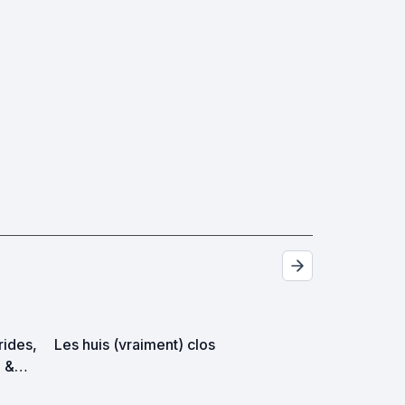
trides,
Les huis (vraiment) clos
p &
es