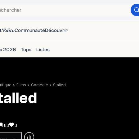
L'Édito
Communauté
Découvrir
ms 2026
Tops
Listes
itique
>
Films
>
Comédie
>
Stalled
talled
83
3