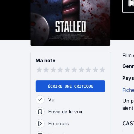
Film
Ma note
Genr
Pays
ÉCRIRE UNE CRITIQUE
Fich
Vu
Un pa
aient
Envie de le voir
CAS
En cours