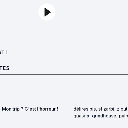
ST
1
TES
Mon trip ? C'est l'horreur !
délires bis, sf zarbi, z pu
quasi-x, grindhouse, pul
exploitation en tous genr