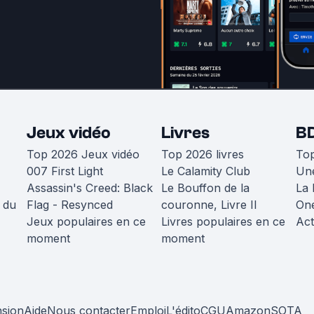
Jeux vidéo
Livres
B
Top 2026 Jeux vidéo
Top 2026 livres
To
007 First Light
Le Calamity Club
Une
Assassin's Creed: Black
Le Bouffon de la
La 
 du
Flag - Resynced
couronne, Livre II
One
Jeux populaires en ce
Livres populaires en ce
Act
moment
moment
nsion
Aide
Nous contacter
Emploi
L'édito
CGU
Amazon
SOTA