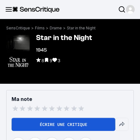
SensCritique
>
Films
>
Drame
>
Star in the Night
Star in the Night
1945
8
9
3
Ma note
ÉCRIRE UNE CRITIQUE