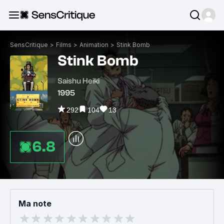
SensCritique
>
Films
>
Animation
>
Stink Bomb
Stink Bomb
Saishu Heiki
1995
292
104
13
6.8
Ma note