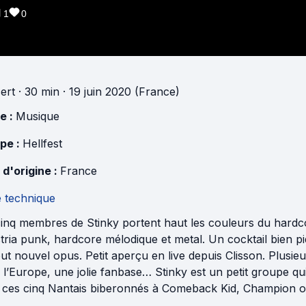
1
0
ert
· 30 min
· 19 juin 2020 (France)
e :
Musique
pe :
Hellfest
 d'origine :
France
e technique
cinq membres de Stinky portent haut les couleurs du hardc
ria punk, hardcore mélodique et metal. Un cocktail bien p
ut nouvel opus. Petit aperçu en live depuis Clisson. Plusie
 l’Europe, une jolie fanbase… Stinky est un petit groupe qu
 ces cinq Nantais biberonnés à Comeback Kid, Champion ou