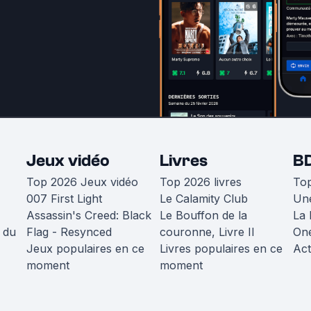
Jeux vidéo
Livres
B
Top 2026 Jeux vidéo
Top 2026 livres
To
007 First Light
Le Calamity Club
Une
Assassin's Creed: Black
Le Bouffon de la
La 
 du
Flag - Resynced
couronne, Livre II
One
Jeux populaires en ce
Livres populaires en ce
Act
moment
moment