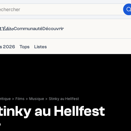
L'Édito
Communauté
Découvrir
ms 2026
Tops
Listes
itique
>
Films
>
Musique
>
Stinky au Hellfest
tinky au Hellfest
0