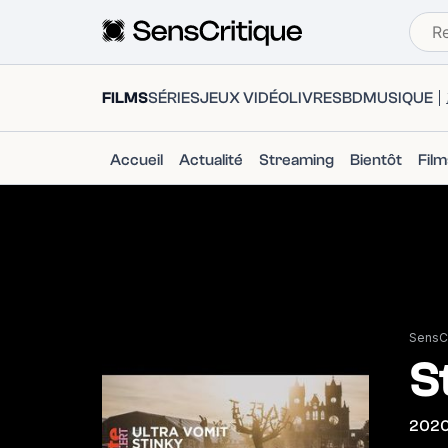
FILMS
SÉRIES
JEUX VIDÉO
LIVRES
BD
MUSIQUE
Accueil
Actualité
Streaming
Bientôt
Fil
SensCr
S
202