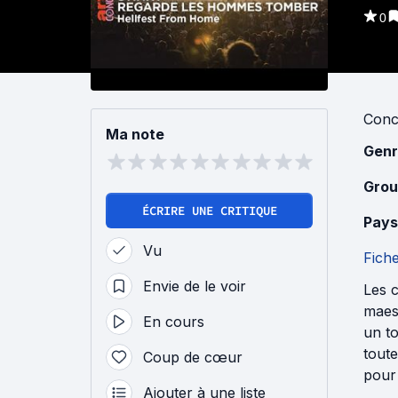
0
Conc
Ma note
Genr
Grou
ÉCRIRE UNE CRITIQUE
Pays
Vu
Fich
Envie de le voir
Les 
maest
En cours
un to
toute
Coup de cœur
pour
Ajouter à une liste