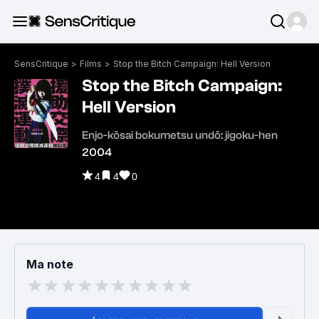
SensCritique
>
Films
>
Stop the Bitch Campaign: Hell Version
Stop the Bitch Campaign:
Hell Version
Enjo-kôsai bokumetsu undô: jigoku-hen
2004
4
4
0
Ma note