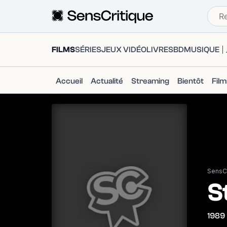
FILMS
SÉRIES
JEUX VIDÉO
LIVRES
BD
MUSIQUE
Accueil
Actualité
Streaming
Bientôt
Fil
SensCr
S
1989