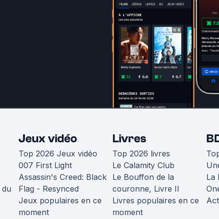
Jeux vidéo
Livres
B
Top 2026 Jeux vidéo
Top 2026 livres
To
007 First Light
Le Calamity Club
Une
Assassin's Creed: Black
Le Bouffon de la
La 
 du
Flag - Resynced
couronne, Livre II
One
Jeux populaires en ce
Livres populaires en ce
Act
moment
moment