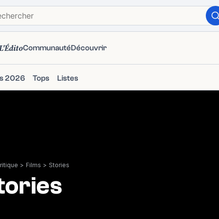
L'Édito
Communauté
Découvrir
ms 2026
Tops
Listes
itique
>
Films
>
Stories
tories