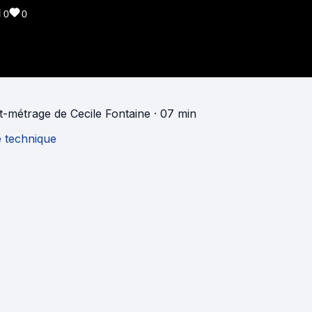
0
0
t-métrage
de
Cecile Fontaine
· 07 min
e technique