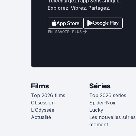
Téléchargez l’app SensCritique.
Explorez. Vibrez. Partagez.
EN SAVOIR PLUS
Films
Séries
Top 2026 films
Top 2026 séries
Obsession
Spider-Noir
L'Odyssée
Lucky
Actualité
Les nouvelles séries
moment