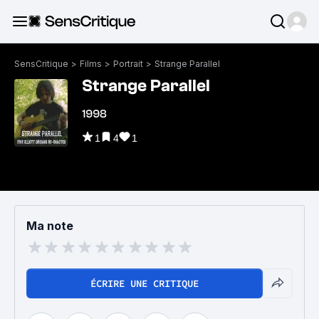
SensCritique
>
Films
>
Portrait
>
Strange Parallel
Strange Parallel
1998
1
4
1
Ma note
ÉCRIRE UNE CRITIQUE