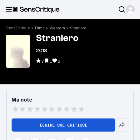
SensCritique
>
Films
>
Western
>
Straniero
Straniero
2018
7
1
2
Ma note
ÉCRIRE UNE CRITIQUE