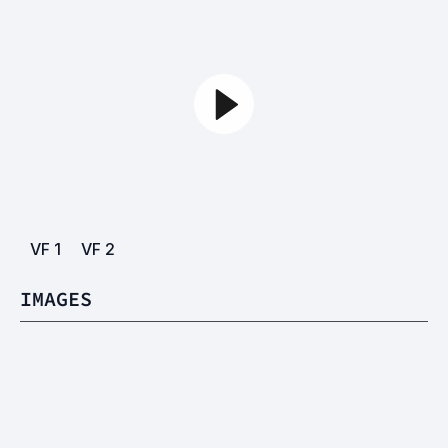
VF
1
VF
2
IMAGES