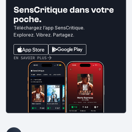
SensCritique dans votre
poche.
Téléchargez l’app SensCritique.
Explorez. Vibrez. Partagez.
EN SAVOIR PLUS