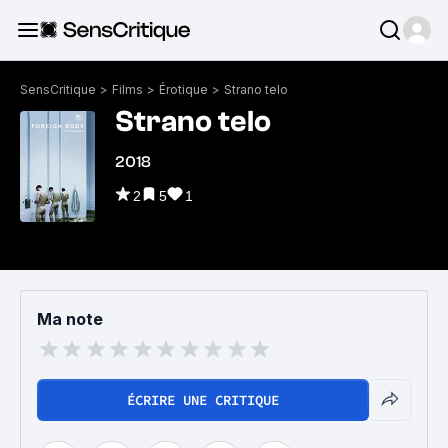
SensCritique
>
Films
>
Érotique
>
Strano telo
Strano telo
2018
2
5
1
Ma note
ÉCRIRE UNE CRITIQUE