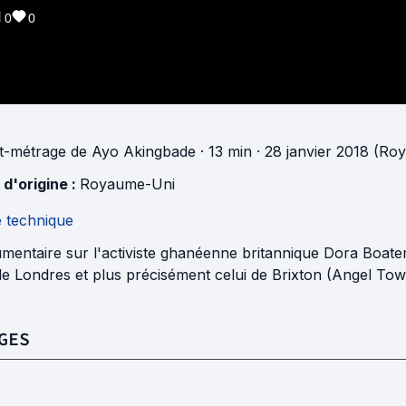
0
0
t-métrage
de
Ayo Akingbade
· 13 min
· 28 janvier 2018 (R
 d'origine :
Royaume-Uni
e technique
mentaire sur l'activiste ghanéenne britannique Dora Boate
e Londres et plus précisément celui de Brixton (Angel Tow
GES