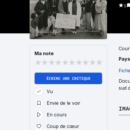
1
Cour
Ma note
Pays
Fich
ÉCRIRE UNE CRITIQUE
Docu
sud d
Vu
Envie de le voir
IMA
En cours
Coup de cœur