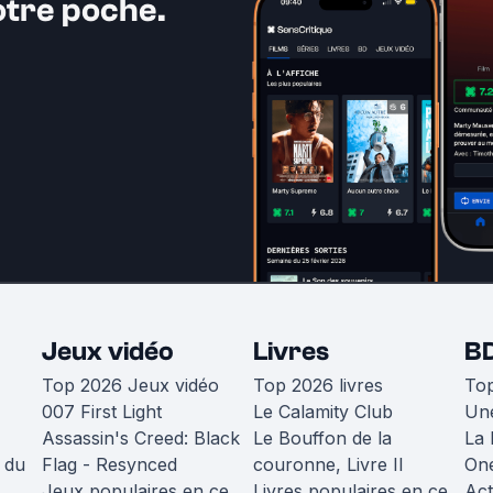
otre poche.
Jeux vidéo
Livres
B
Top 2026 Jeux vidéo
Top 2026 livres
To
007 First Light
Le Calamity Club
Une
Assassin's Creed: Black
Le Bouffon de la
La 
 du
Flag - Resynced
couronne, Livre II
One
Jeux populaires en ce
Livres populaires en ce
Act