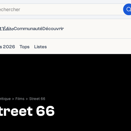
L'Édito
Communauté
Découvrir
ms 2026
Tops
Listes
itique
>
Films
>
Street 66
treet 66