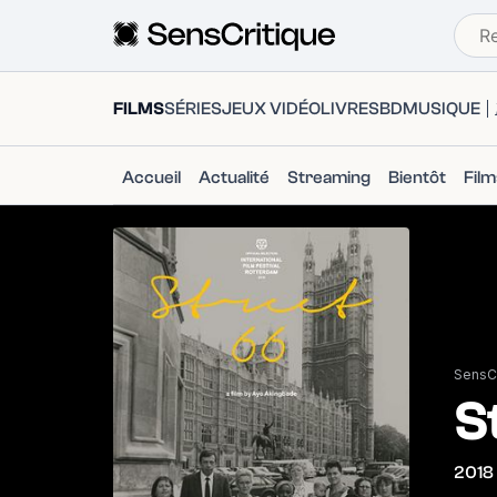
FILMS
SÉRIES
JEUX VIDÉO
LIVRES
BD
MUSIQUE
Accueil
Actualité
Streaming
Bientôt
Fil
SensCr
S
2018