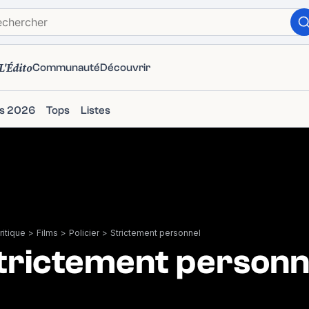
L'Édito
Communauté
Découvrir
ms 2026
Tops
Listes
itique
>
Films
>
Policier
>
Strictement personnel
trictement personn