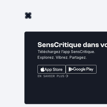
SensCritique dans v
Téléchargez l’app SensCritique.
Explorez. Vibrez. Partagez.
EN SAVOIR PLUS