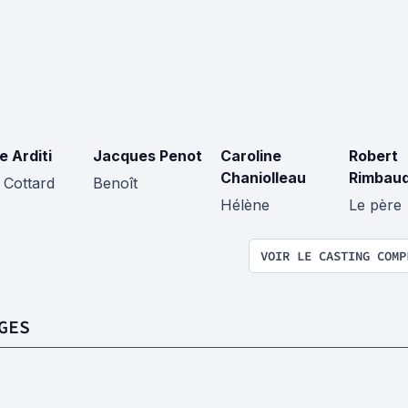
e Arditi
Jacques Penot
Caroline
Robert
Chaniolleau
Rimbau
 Cottard
Benoît
Hélène
Le père
VOIR LE CASTING COMP
GES