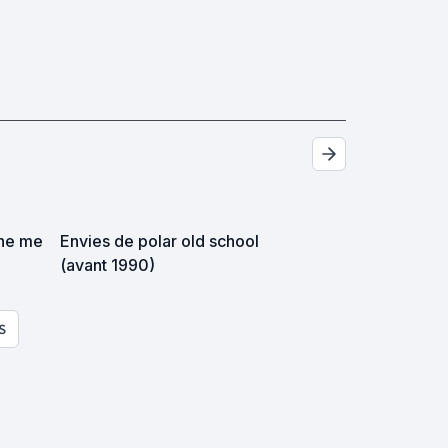
che me
Envies de polar old school
(avant 1990)
S