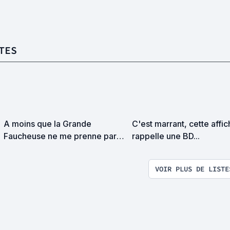
TES
A moins que la Grande
C'est marrant, cette affi
Faucheuse ne me prenne par
rappelle une BD...
surprise on devrait se
rencontrer
VOIR PLUS DE LISTE