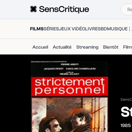
FILMS
SÉRIES
JEUX VIDÉO
LIVRES
BD
MUSIQUE
Accueil
Actualité
Streaming
Bientôt
Fil
SensCr
S
1985