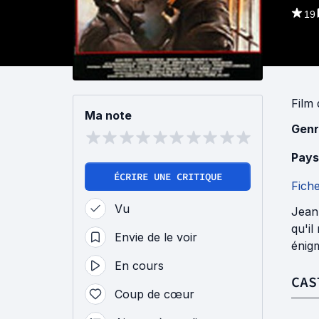
19
Film
Ma note
Genr
Pays
ÉCRIRE UNE CRITIQUE
Fich
Vu
Jean 
qu'il
Envie de le voir
énigm
En cours
CAS
Coup de cœur