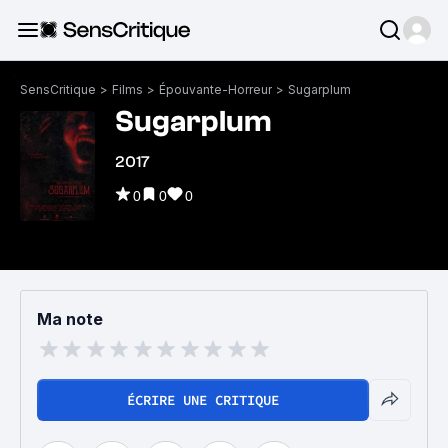
SensCritique
>
Films
>
Épouvante-Horreur
>
Sugarplum
Sugarplum
2017
0
0
0
Ma note
ÉCRIRE UNE CRITIQUE