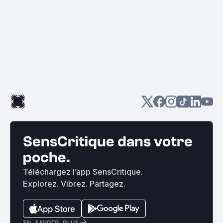
SensCritique dans votre
poche.
Téléchargez l’app SensCritique.
Explorez. Vibrez. Partagez.
EN SAVOIR PLUS