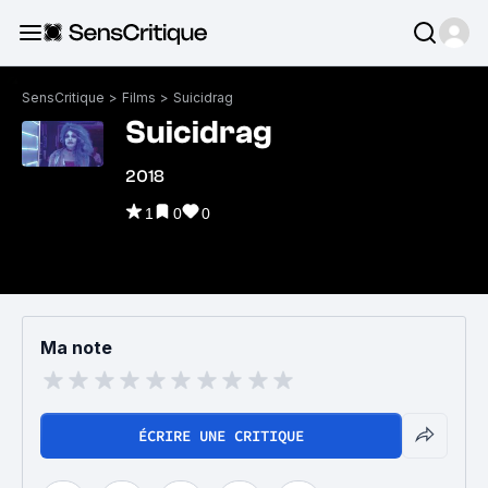
SensCritique
>
Films
>
Suicidrag
Suicidrag
2018
1
0
0
Ma note
ÉCRIRE UNE CRITIQUE