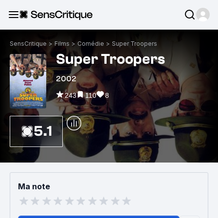
SensCritique
>
Films
>
Comédie
>
Super Troopers
Super Troopers
2002
243
110
8
5.1
Ma note