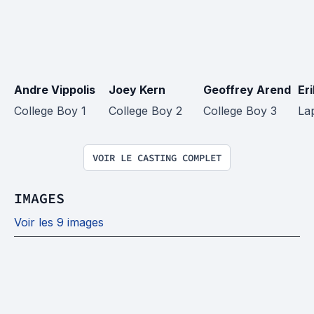
Andre Vippolis
Joey Kern
Geoffrey Arend
Er
College Boy 1
College Boy 2
College Boy 3
La
VOIR LE CASTING COMPLET
IMAGES
Voir les 9 images