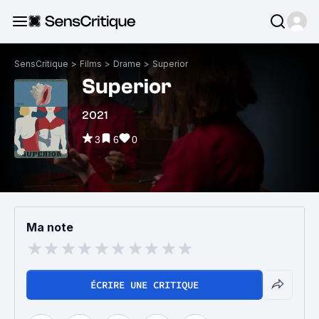
SensCritique
>
Films
>
Drame
>
Superior
Superior
2021
3
6
0
Ma note
ÉCRIRE UNE CRITIQUE