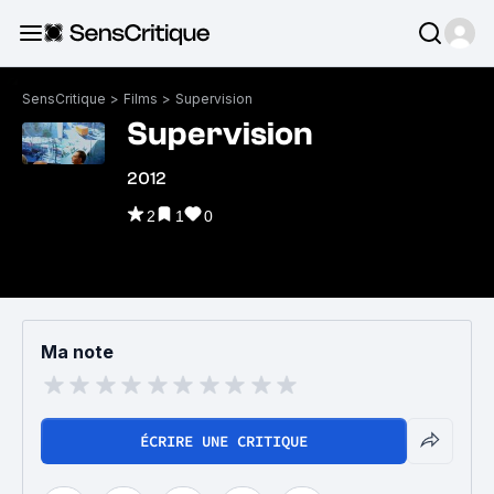
SensCritique
>
Films
>
Supervision
Supervision
2012
2
1
0
Ma note
ÉCRIRE UNE CRITIQUE