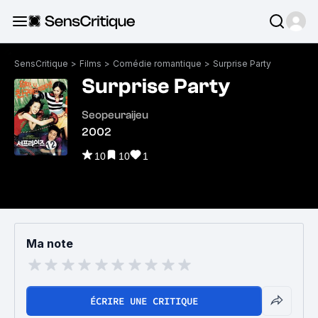
SensCritique
>
Films
>
Comédie romantique
>
Surprise Party
Surprise Party
Seopeuraijeu
2002
10
10
1
Ma note
ÉCRIRE UNE CRITIQUE