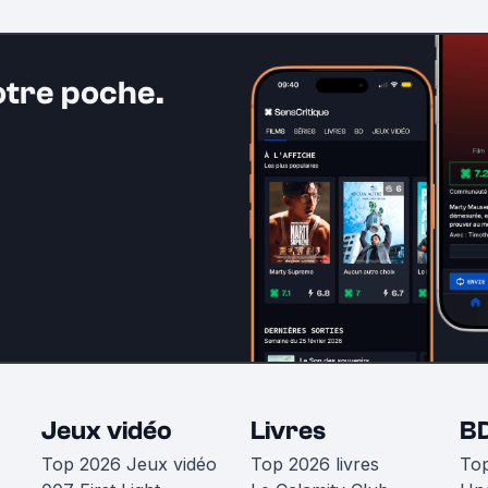
otre poche.
Jeux vidéo
Livres
B
Top 2026 Jeux vidéo
Top 2026 livres
To