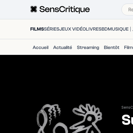
FILMS
SÉRIES
JEUX VIDÉO
LIVRES
BD
MUSIQUE
Accueil
Actualité
Streaming
Bientôt
Fil
SensCr
S