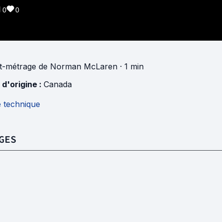
0
0
t-métrage
de
Norman McLaren
· 1 min
 d'origine :
Canada
e technique
GES