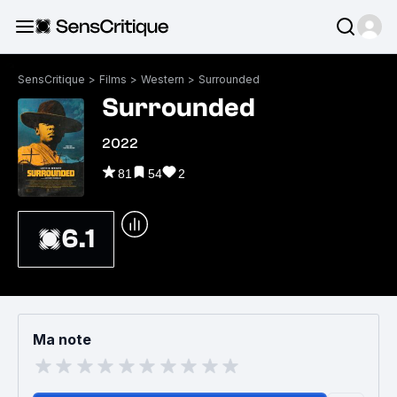
SensCritique
>
Films
>
Western
>
Surrounded
Surrounded
2022
81
54
2
6.1
Ma note