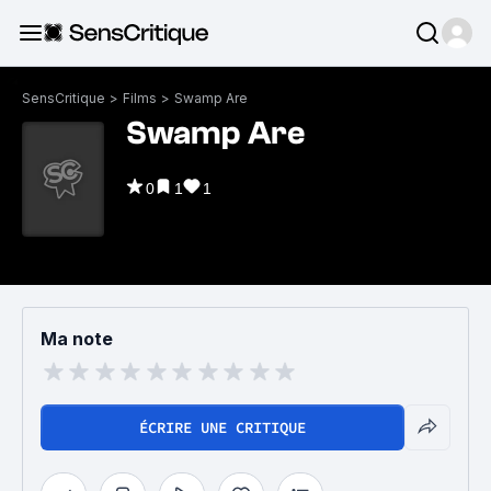
SensCritique
>
Films
>
Swamp Are
Swamp Are
0
1
1
Ma note
ÉCRIRE UNE CRITIQUE