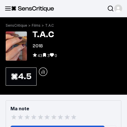
SensCritique
>
Films
>
T.A.C
T.A.C
2018
43
3
0
4.5
Ma note