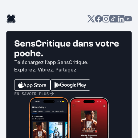
SensCritique dans votre
poche.
Téléchargez l’app SensCritique.
Explorez. Vibrez. Partagez.
EN SAVOIR PLUS