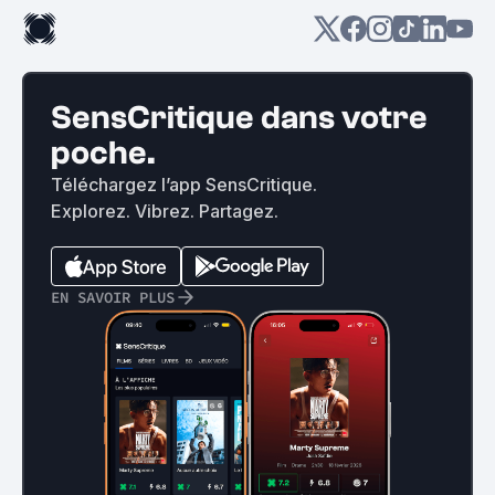
SensCritique dans votre
poche.
Téléchargez l’app SensCritique.
Explorez. Vibrez. Partagez.
EN SAVOIR PLUS