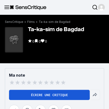
SensCritique
>
Films
>
Ta-ka-sim de Bagdad
Ta-ka-sim de Bagdad
0
0
0
Ma note
ÉCRIRE UNE CRITIQUE