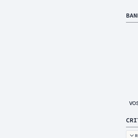
BAN
VO
CRI
R