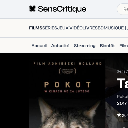
FILMS
SÉRIES
JEUX VIDÉO
LIVRES
BD
MUSIQUE
Accueil
Actualité
Streaming
Bientôt
Fil
SensCr
T
Poko
2017
20