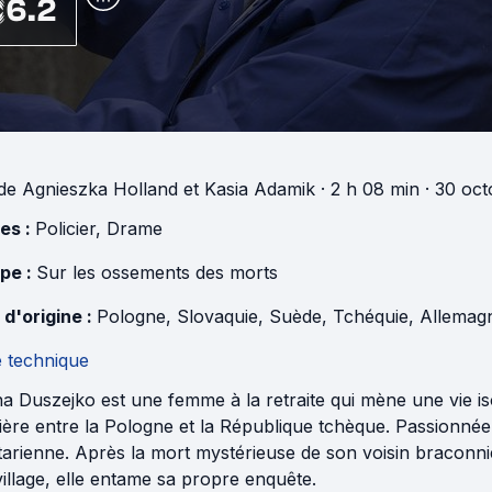
6.2
de
Agnieszka Holland
et
Kasia Adamik
· 2 h 08 min
· 30 oct
es :
Policier
,
Drame
pe :
Sur les ossements des morts
 d'origine :
Pologne
,
Slovaquie
,
Suède
,
Tchéquie
,
Allemag
e technique
a Duszejko est une femme à la retraite qui mène une vie is
ière entre la Pologne et la République tchèque. Passionnée d
arienne. Après la mort mystérieuse de son voisin braconnie
illage, elle entame sa propre enquête.