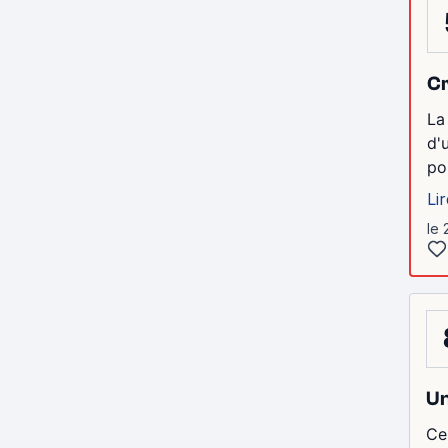
Cr
La
d'
po
Lir
le
Un
Ce