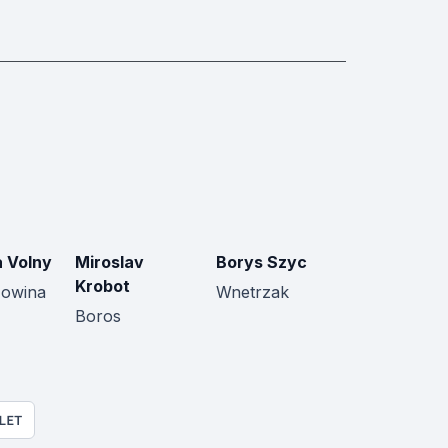
a Volny
Miroslav
Borys Szyc
Krobot
owina
Wnetrzak
Boros
LET