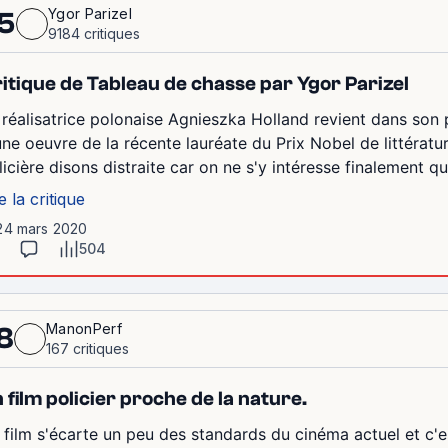
Ygor Parizel
5
9184 critiques
itique de Tableau de chasse par Ygor Parizel
 réalisatrice polonaise Agnieszka Holland revient dans son 
une oeuvre de la récente lauréate du Prix Nobel de littérat
licière disons distraite car on ne s'y intéresse finalement qu
e la critique
 24 mars 2020
504
ManonPerf
8
167 critiques
 film policier proche de la nature.
 film s'écarte un peu des standards du cinéma actuel et c'e