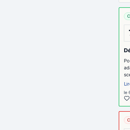
C
Dé
Po
ad
sc
Lir
le 
C