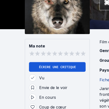
Film
Ma note
Genr
Grou
ÉCRIRE UNE CRITIQUE
Pays
Vu
Fich
Envie de le voir
Janin
front
En cours
végét
son v
Coup de cœur