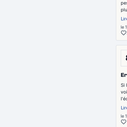
pe
pl
Lir
le 
Er
Si 
vo
l'é
Lir
le 