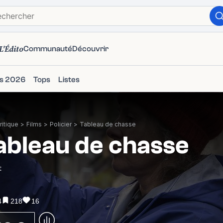
L'Édito
Communauté
Découvrir
ms 2026
Tops
Listes
itique
>
Films
>
Policier
>
Tableau de chasse
ableau de chasse
t
4
218
16