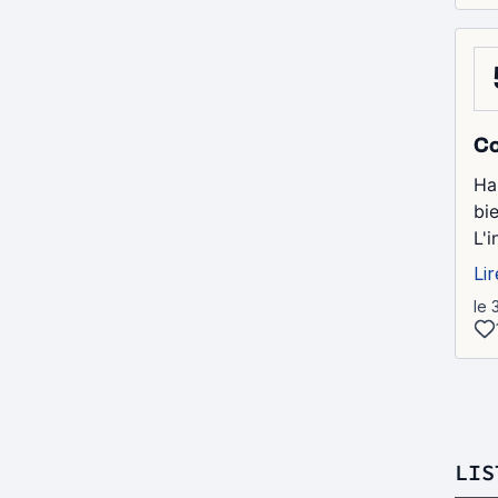
C
Ha 
bie
L'
Lir
le 
LIS