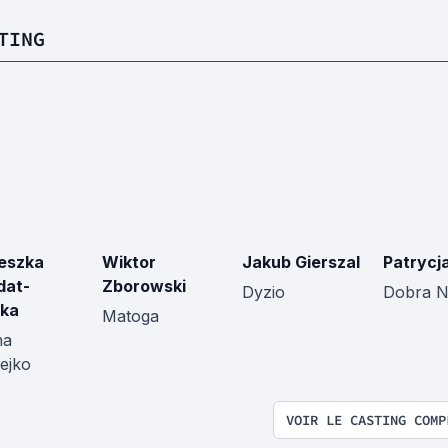
TING
eszka
Wiktor
Jakub Gierszal
Patrycj
dat-
Zborowski
Dyzio
Dobra N
ka
Matoga
na
ejko
VOIR LE CASTING COMP