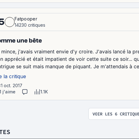
Fatpooper
5
14230 critiques
omme une bête
mince, j'avais vraiment envie d'y croire. J'avais lancé la pr
n apprécié et était impatient de voir cette suite ce soir... q
intrigue se suit mais manque de piquant. Je m'attendais à 
e la critique
31 oct. 2017
1 j'aime
1.1K
VOIR LES 6 CRITIQU
TES