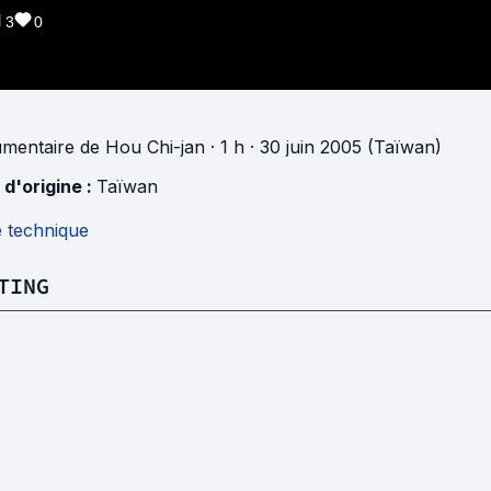
3
0
mentaire
de
Hou Chi-jan
· 1 h
· 30 juin 2005 (Taïwan)
 d'origine :
Taïwan
e technique
TING