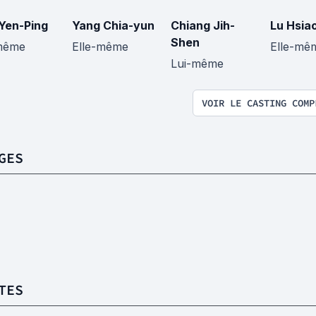
Yen-Ping
Yang Chia-yun
Chiang Jih-
Lu Hsia
Shen
même
Elle-même
Elle-mê
Lui-même
VOIR LE CASTING COMP
GES
TES