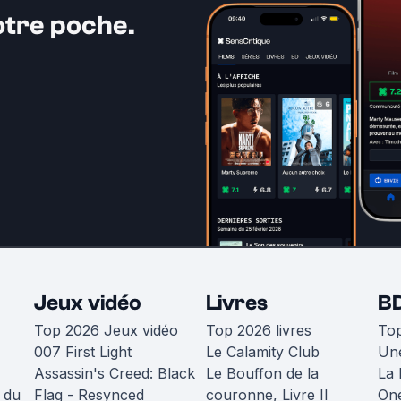
otre poche.
Jeux vidéo
Livres
B
Top 2026 Jeux vidéo
Top 2026 livres
To
007 First Light
Le Calamity Club
Une
Assassin's Creed: Black
Le Bouffon de la
La 
 du
Flag - Resynced
couronne, Livre II
One