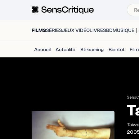
FILMS
SÉRIES
JEUX VIDÉO
LIVRES
BD
MUSIQUE
Accueil
Actualité
Streaming
Bientôt
Fil
SensCr
T
Taiwa
200