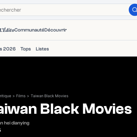
L'Édito
Communauté
Découvrir
ms 2026
Tops
Listes
itique
>
Films
>
Taiwan Black Movies
aiwan Black Movies
n hei dianying
5