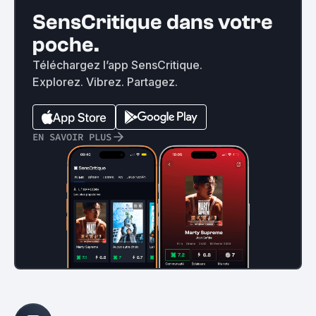
SensCritique dans votre
poche.
Téléchargez l’app SensCritique.
Explorez. Vibrez. Partagez.
EN SAVOIR PLUS