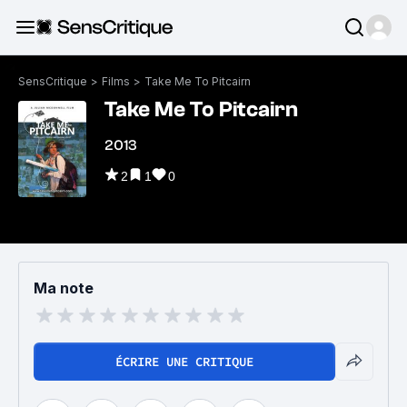
SensCritique
>
Films
>
Take Me To Pitcairn
Take Me To Pitcairn
2013
2
1
0
Ma note
ÉCRIRE UNE CRITIQUE