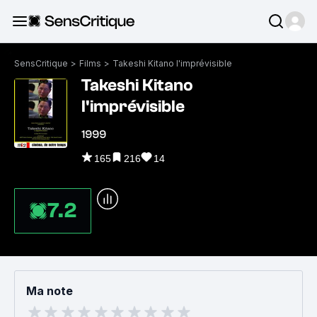
SensCritique
>
Films
>
Takeshi Kitano l'imprévisible
Takeshi Kitano
l'imprévisible
1999
165
216
14
7.2
Ma note