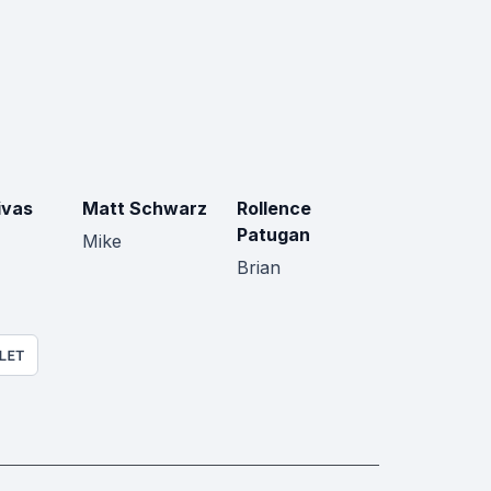
ivas
Matt Schwarz
Rollence
Patugan
Mike
Brian
LET