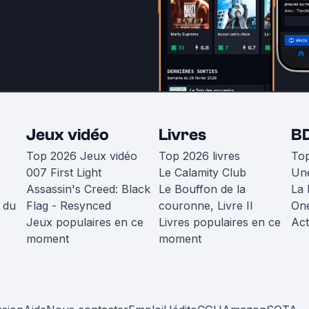
Jeux vidéo
Livres
B
Top 2026 Jeux vidéo
Top 2026 livres
To
007 First Light
Le Calamity Club
Une
Assassin's Creed: Black
Le Bouffon de la
La 
 du
Flag - Resynced
couronne, Livre II
One
Jeux populaires en ce
Livres populaires en ce
Act
moment
moment