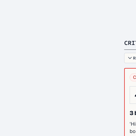
CRI
R
C
3 
'H
bo