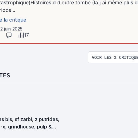
tastrophique)Histoires d d'outre tombe (la j ai même plus 
iode...
e la critique
12 juin 2025
17
VOIR LES 2 CRITIQU
TES
es bis, sf zarbi, z putrides,
-x, grindhouse, pulp &
itation en tous genres