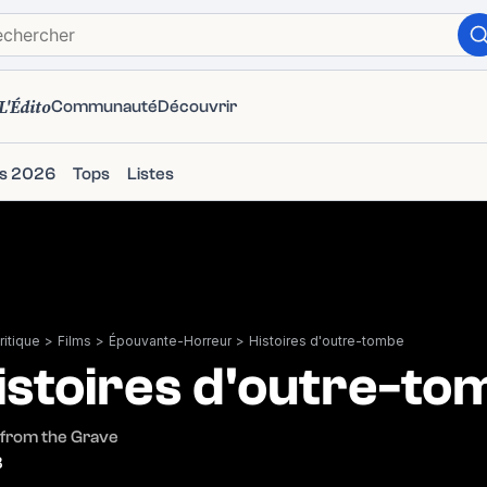
L'Édito
Communauté
Découvrir
ms 2026
Tops
Listes
itique
>
Films
>
Épouvante-Horreur
>
Histoires d'outre-tombe
istoires d'outre-to
 from the Grave
3