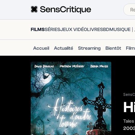
FILMS
SÉRIES
JEUX VIDÉO
LIVRES
BD
MUSIQUE
Accueil
Actualité
Streaming
Bientôt
Fil
SensCr
H
Tales
200