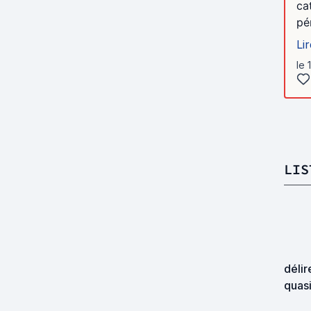
ca
pér
Lir
le 
LIS
délir
quasi
explo