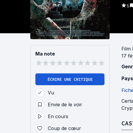
5
Film 
Ma note
17 fé
Genr
Pays
ÉCRIRE UNE CRITIQUE
Fich
Vu
Certa
Envie de le voir
Crypt
En cours
CAS
Coup de cœur