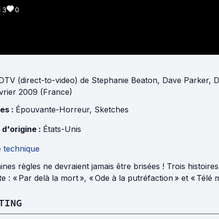
3
0
DTV (direct-to-video)
de
Stephanie Beaton
,
Dave Parker
,
D
vrier 2009 (France)
es :
Épouvante-Horreur
,
Sketches
 d'origine :
États-Unis
e technique
ines règles ne devraient jamais être brisées ! Trois histoires
e : « Par delà la mort », « Ode à la putréfaction » et « Télé m
TING