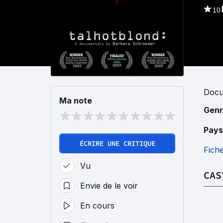
10
Docu
Ma note
Genr
Pays
ÉCRIRE UNE CRITIQUE
Fich
Vu
CAS
Envie de le voir
En cours