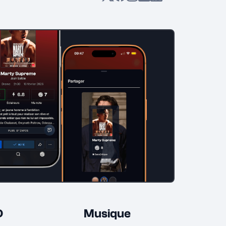
D
Musique