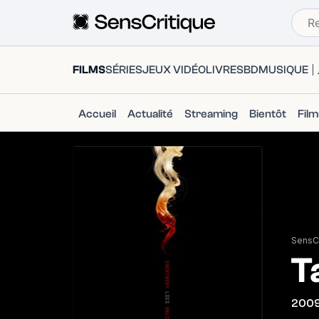
FILMS
SÉRIES
JEUX VIDÉO
LIVRES
BD
MUSIQUE
Accueil
Actualité
Streaming
Bientôt
Fil
SensCr
T
200