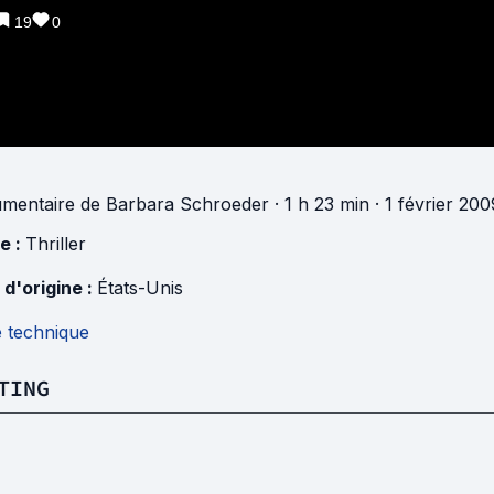
19
0
mentaire
de
Barbara Schroeder
· 1 h 23 min
· 1 février 200
e :
Thriller
 d'origine :
États-Unis
e technique
TING