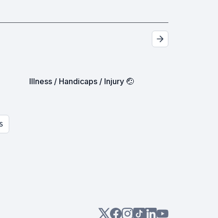
Illness / Handicaps / Injury 🤕
S