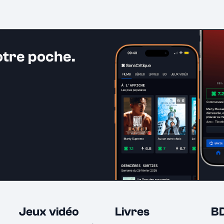
otre poche.
Jeux vidéo
Livres
B