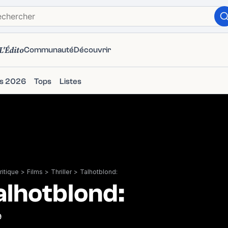
L'Édito
Communauté
Découvrir
ms 2026
Tops
Listes
itique
>
Films
>
Thriller
>
Talhotblond:
alhotblond:
9