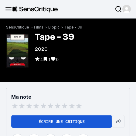
SensCritique
>
Films
>
Biopic
>
Tape - 39
Tape - 39
2020
4
1
0
Ma note
ÉCRIRE UNE CRITIQUE