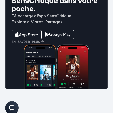
SensCritique dans votre
poche.
Téléchargez l’app SensCritique.
Explorez. Vibrez. Partagez.
EN SAVOIR PLUS