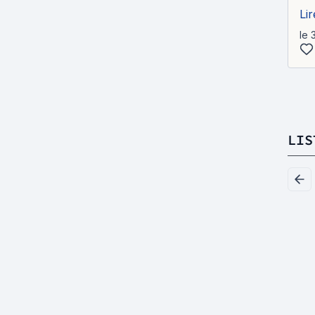
Lir
le 
LIS