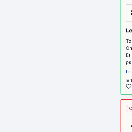
Le
To
On
Et
ps
Lir
le 
C