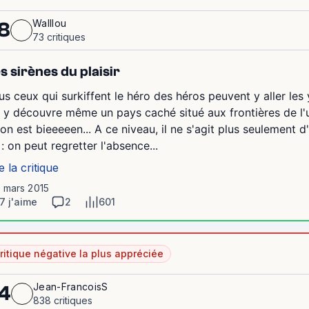
Walllou
8
73 critiques
s sirènes du plaisir
us ceux qui surkiffent le héro des héros peuvent y aller les
 y découvre même un pays caché situé aux frontières de l'u
 on est bieeeeen... A ce niveau, il ne s'agit plus seulement d'
 : on peut regretter l'absence...
e la critique
1 mars 2015
7 j'aime
2
601
ritique négative la plus appréciée
Jean-FrancoisS
4
838 critiques