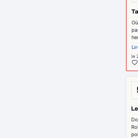
Ta
Où
pa
he
Lir
le 
Le
Do
Ro
po