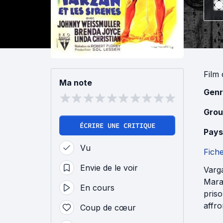
Film
Ma note
Genr
Grou
ÉCRIRE UNE CRITIQUE
Pays
Vu
Fich
Envie de le voir
Varga
Mara,
En cours
priso
affro
Coup de cœur