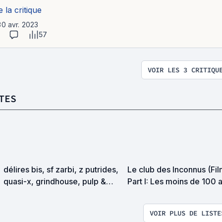
e la critique
30 avr. 2023
57
VOIR LES 3 CRITIQU
TES
délires bis, sf zarbi, z putrides,
Le club des Inconnus (Fil
quasi-x, grindhouse, pulp &
Part I: Les moins de 100 
exploitation en tous genres
VOIR PLUS DE LISTE