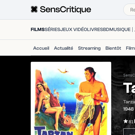
FILMS
SÉRIES
JEUX VIDÉO
LIVRES
BD
MUSIQUE
Accueil
Actualité
Streaming
Bientôt
Fil
SensCr
T
Tarza
1948
81