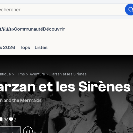
L'Édito
Communauté
Découvrir
ms 2026
Tops
Listes
itique
>
Films
>
Aventure
>
Tarzan et les Sirènes
arzan et les Sirènes
n and the Mermaids
36
2