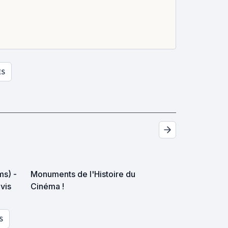
ES
ms) -
Monuments de l'Histoire du
avis
Cinéma !
S