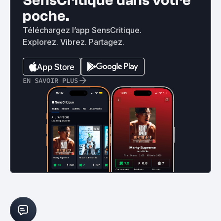
SensCritique dans votre
poche.
Téléchargez l’app SensCritique.
Explorez. Vibrez. Partagez.
EN SAVOIR PLUS